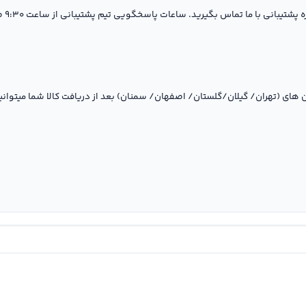
گیرید. ساعات پاسخگویی تیم پشتیبانی از ساعت ۹:۳۰ صبح تا ۱۸ بعد از ظهر ( بجز ایام تعطیل ) می باشد.
های (تهران/ گیلان/گلستان/ اصفهان/ سمنان) بعد از دریافت کالا شما میتوا