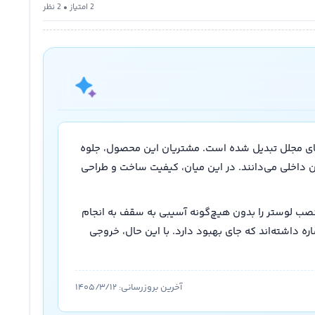
2 امتیاز • 2 نظر
لوستر روبرتو با ترکیب هنرمندانه سنگ‌های سبز و طراحی کلاسیک خود، به یکی از انتخاب‌های محبوب برای دکوراسیون‌های مجلل تبدیل شده است. مشتریان این محصول، جلوه 
بصری و ابهت خاصی که این لوستر به فضای پذیرایی می‌بخشد را تحسین کرده‌اند و آن را قطعه‌ای چشم‌نواز در دکوراسیون داخلی می‌دانند. در این میان، کیفیت ساخت و طراحی 
تجربه دریافت خدمات از کی‌ان‌دی دکور با حضور تیم نصاب حرفه‌ای این مجموعه تکمیل می‌شود که با دقت و ظرافت بالا، نصب لوستر را بدون هیچ‌گونه آسیبی به سقف به انجام 
می‌رسانند. البته در کنار این تجربه مثبت، برخی خریداران به نکاتی نظیر زمان انتظار برای ارسال کالا و سادگی بسته‌بندی اشاره داشته‌اند که جای بهبود دارد. با این حال، خروجی 
آخرین بروزرسانی:
۱۴۰۵/۳/۱۲