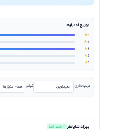
توزیع امتیازها
★
5
★
4
★
3
★
2
★
1
مرتب‌سازی:
فیلتر:
بهزاد شایانفر
✓ تایید شده