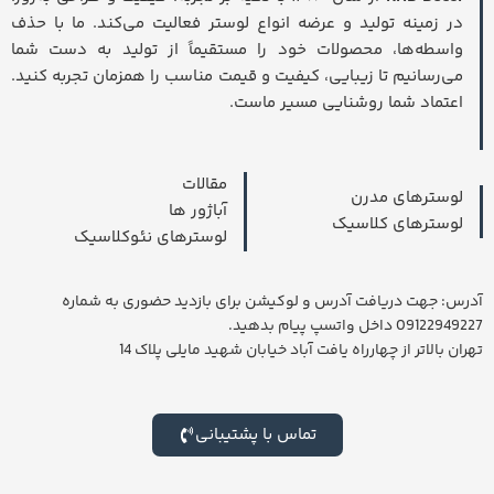
تالارها، مجتمع‌های تجاری و پروژه‌های لوکس هستید، مجموعه
در زمینه تولید و عرضه انواع لوستر فعالیت می‌کند. ما با حذف
ما با سال‌ها تجربه در زمینه طراحی، تولید، فروش و نصب انواع
واسطه‌ها، محصولات خود را مستقیماً از تولید به دست شما
لوستر آماده همکاری با شماست.
می‌رسانیم تا زیبایی، کیفیت و قیمت مناسب را همزمان تجربه کنید.
ما با بهره‌گیری از تیم متخصص طراحی و اجرا، امکان ساخت و
اعتماد شما روشنایی مسیر ماست.
نصب انواع لوسترهای سفارشی را متناسب با ابعاد، سبک
معماری و بودجه پروژه فراهم کرده‌ایم. از لوسترهای مدرن و
مینیمال گرفته تا لوسترهای کلاسیک و کریستالی، تمامی
مقالات
لوسترهای مدرن
محصولات با بالاترین کیفیت طراحی و تولید می‌شوند.
آباژور ها
لوسترهای کلاسیک
لوسترهای نئوکلاسیک
درخواست بازدید پروژه
آدرس: جهت دریافت آدرس و لوکیشن برای بازدید حضوری به شماره
09122949227 داخل واتسپ پیام بدهید.
برای بازدید محل، مشاوره رایگان و دریافت قیمت اجرای پروژه
تهران بالاتر از چهارراه یافت آباد خیابان شهید مایلی پلاک 14
لوستر با شماره زیر تماس بگیرید:
09122949227
تماس با پشتیبانی
کارشناسان ما آماده هستند تا در کوتاه‌ترین زمان از پروژه شما
بازدید کرده و بهترین پیشنهاد را ارائه دهند.