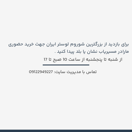
خرید انواع لوستر سفارشی و لوکس
یکی از خدمات اصلی مجموعه ما فروش انواع لوستر در مدل‌ها و
سبک‌های مختلف است. ما تلاش کرده‌ایم مجموعه‌ای کامل از
جدیدترین مدل‌های روز دنیا را در اختیار مشتریان قرار دهیم.
برای بازدید از بزرگترین شوروم لوستر ایران جهت خرید حضوری
محصولات ما شامل:
مارادر مسیریاب نشان یا بلد پیدا کنید .
از شنبه تا پنجشنبه از ساعت 10 صبح تا 17
لوستر مدرن
تماس با مدیریت سایت: 09122949227
لوستر کلاسیک
لوستر کریستالی
لوستر برنزی
لوستر شاخه‌ای
لوستر رینگی