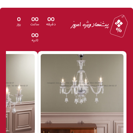
0
00
00
دقیقه
ساعت
روز
00
ثانیه