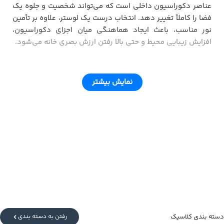
عناصر دکوراسیون داخلی است که می‌تواند شخصیت و جلوه یک
فضا را کاملاً تغییر دهد. انتخاب درست یک لوستر، علاوه بر تأمین
نور مناسب، باعث ایجاد هماهنگی میان اجزای دکوراسیون،
افزایش زیبایی محیط و حتی بالا رفتن ارزش بصری خانه می‌شود.
امروزه تنوع بسیار زیاد مدل‌های لوستر، از لوسترهای مدرن و
مینیمال گرفته تا مدل‌های کلاسیک، کریستالی، نئوکلاسیک،
نمایش بیشتر
شاخه‌ای و مولکولی، باعث شده است که بسیاری از خریداران
هنگام انتخاب دچار سردرگمی شوند. شاید برای شما هم این
سؤال پیش آمده باشد که برای پذیرایی چه نوع لوستری
مناسب‌تر است؟ لوستر چند شاخه انتخاب کنیم؟ چه اندازه‌ای
برای فضای خانه ما مناسب است؟ یا چه رنگ نوری بهترین جلوه را
ایجاد می‌کند؟
در این راهنمای جامع خرید لوستر، تلاش کرده‌ایم تمام نکاتی را
که پیش از خرید باید بدانید، به زبان ساده و کاربردی توضیح
دهیم. اگر قصد دارید برای منزل، محل کار، ویلا، دفتر اداری یا
فضای تجاری خود یک لوستر زیبا و باکیفیت انتخاب کنید، مطالعه
دسته بندی کلاسیک
رفتن به دسته بندی
این راهنما به شما کمک می‌کند تا بهترین تصمیم را بگیرید.