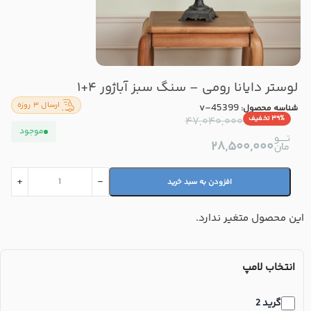
لوستر دایانا رومی – سنگ سبز آباژور ۴+۱
ارسال ۳ روزه
v-45399
شناسه محصول:
۳۹% تخفیف
۴۷,۰۴۰,۰۰۰
موجود
۲۸,۵۰۰,۰۰۰
افزودن به سبد خرید
این محصول متغیر ندارد.
انتخاب لامپ
گرید 2