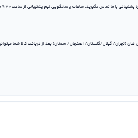
گیرید. ساعات پاسخگویی تیم پشتیبانی از ساعت ۹:۳۰ صبح تا ۱۸ بعد از ظهر ( بجز ایام تعطیل ) می باشد.
های (تهران/ گیلان/گلستان/ اصفهان/ سمنان) بعد از دریافت کالا شما میتوا