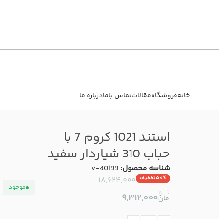
خانه
فروشگاه
مقالات
تماس باما
درباره ما
استند 1021 کروم 7 با
حباب 310 شیاردار سفید
شناسه محصول:
v-40199
۵۰% تخفیف
۱۸,۶۲۴,۰۰۰
موجود
۹,۳۱۲,۰۰۰