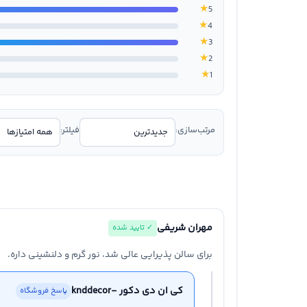
★
5
★
4
★
3
★
2
★
1
مرتب‌سازی:
فیلتر:
مهران شریفی
✓ تایید شده
برای سالن پذیرایی عالی شد، نور گرم و دلنشینی داره.
کی ان دی دکور -knddecor
پاسخ فروشگاه