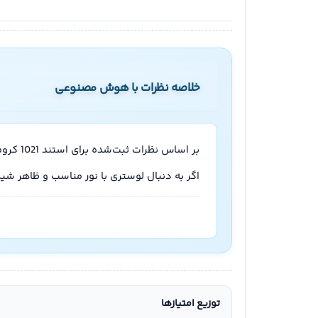
خلاصه نظرات با هوش مصنوعی
بر اساس نظرات ثبت‌شده برای استند 1021 کروم 7 با حباب 310 شیاردار سفید، اکثر خریداران از کیفیت و پخش نور رضایت داشتند.
اگر به دنبال لوستری با نور مناسب و ظاهر شیک برای فضای پذیر
توزیع امتیازها