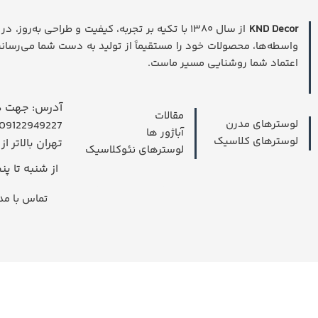
KND Decor
از سال ۱۳۸۰ با تکیه بر تجربه، کیفیت و طراحی به‌
واسطه‌ها، محصولات خود را مستقیماً از تولید به دست شما می‌رسانی
اعتماد شما روشنایی مسیر ماست.
آدرس: جهت در
مقالات
لوسترهای مدرن
09122949227 داخل واتسپ پیام بدهید.
آباژور ها
لوسترهای کلاسیک
تهران بالاتر از
لوسترهای نئوکلاسیک
از شنبه تا پنجشنبه
تماس با مدیریت 