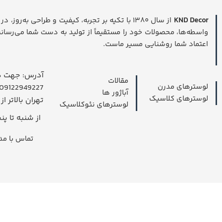
KND Decor
از سال ۱۳۸۰ با تکیه بر تجربه، کیفیت و طراحی به‌
واسطه‌ها، محصولات خود را مستقیماً از تولید به دست شما می‌رسانی
اعتماد شما روشنایی مسیر ماست.
آدرس: جهت در
مقالات
لوسترهای مدرن
09122949227 داخل واتسپ پیام بدهید.
آباژور ها
لوسترهای کلاسیک
تهران بالاتر از
لوسترهای نئوکلاسیک
از شنبه تا پنجشنبه
تماس با مدیریت 